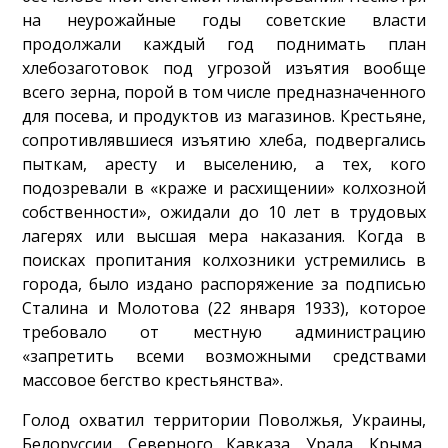
на неурожайные годы советские власти
продолжали каждый год поднимать план
хлебозаготовок под угрозой изъятия вообще
всего зерна, порой в том числе предназначенного
для посева, и продуктов из магазинов. Крестьяне,
сопротивлявшиеся изъятию хлеба, подвергались
пыткам, аресту и выселению, а тех, кого
подозревали в «краже и расхищении» колхозной
собственности», ожидали до 10 лет в трудовых
лагерях или высшая мера наказания. Когда в
поисках пропитания колхозники устремились в
города, было издано распоряжение за подписью
Сталина и Молотова (22 января 1933), которое
требовало от местную администрацию
«запретить всеми возможными средствами
массовое бегство крестьянства».
Голод охватил территории Поволжья, Украины,
Белоруссии, Северного Кавказа, Урала, Крыма,