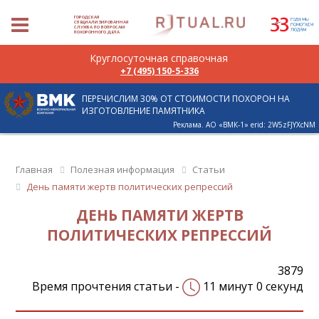
ГОРОДСКАЯ
СПЕЦИАЛИЗИРОВАННАЯ
СЛУЖБА ПО ВОПРОСАМ
ПОХОРОННОГО ДЕЛА
Круглосуточная справочная
+7 (495) 150-5-336
ПЕРЕЧИСЛИМ 30% ОТ СТОИМОСТИ ПОХОРОН НА
ИЗГОТОВЛЕНИЕ ПАМЯТНИКА
Реклама. АО «ВМК-1» erid: 2W5zFJYXcNM
Главная
Полезная информация
Статьи
День памяти жертв политических репрессий
ДЕНЬ ПАМЯТИ ЖЕРТВ
ПОЛИТИЧЕСКИХ РЕПРЕССИЙ
3879
Время прочтения статьи -
11 минут 0 секунд