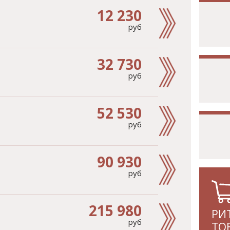
12 230
руб
32 730
руб
52 530
руб
90 930
руб
215 980
РИ
руб
ТО