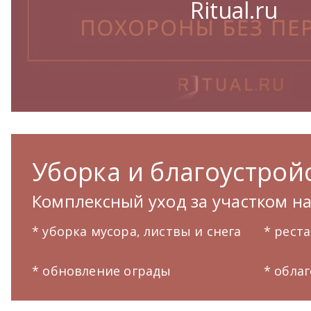
Ritual.ru
Уборка и благоустройс
Комплексный уход за участком н
* уборка мусора, листвы и снега
* рест
* обновление ограды
* обла