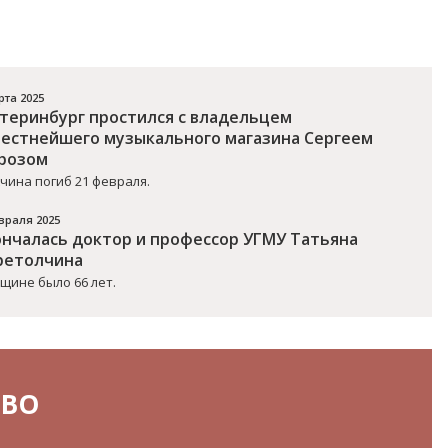
рта 2025
атеринбург простился с владельцем
вестнейшего музыкального магазина Сергеем
розом
чина погиб 21 февраля.
враля 2025
ончалась доктор и профессор УГМУ Татьяна
ретолчина
щине было 66 лет.
ТВО