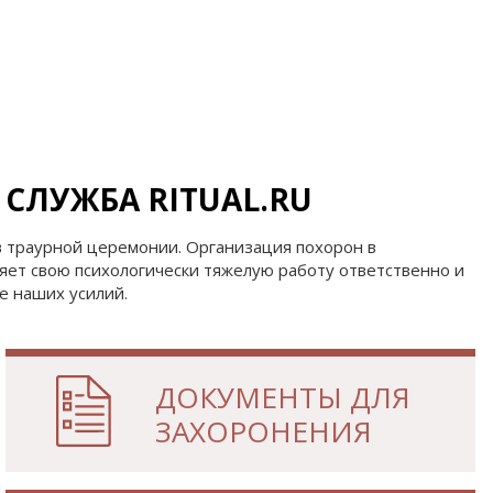
человек?
МФЦ
Схемы обмана
МКУ «Служба городских
кладбищ»
Статьи
Калькулятор поминок
СЛУЖБА RITUAL.RU
 в траурной церемонии. Организация похорон в
лняет свою психологически тяжелую работу ответственно и
е наших усилий.
ДОКУМЕНТЫ
ДЛЯ
ЗАХОРОНЕНИЯ