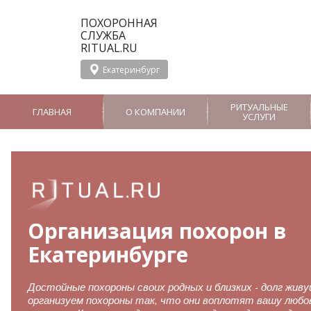
ПОХОРОННАЯ
СЛУЖБА
RITUAL.RU
Екатеринбург
РИТУАЛЬНЫЕ
ГЛАВНАЯ
О КОМПАНИИ
УСЛУГИ
О службе Ritual.ru
Организация
Новости
в Екатеринбурге
похорон
Отзывы
СМИ о Ritual.ru в
Вызов ритуального
Панихида
Екатеринбурге
агента
Отпевание
Организация похорон в
Перевозка тела в морг
Услуги церемониме
Бальзамирование
Группа компаний
Екатеринбурге
Груз 200
Дезинфекция
Достойные похороны своих родных и близких - долг жив
организуем похороны так, что они воплотят вашу любо
Аренда Катафалка
VIP-похороны