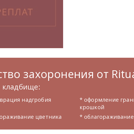
тво захоронения от Ritua
а кладбище:
аврация надгробия
* оформление гра
крошкой
гораживание цветника
* облагораживание