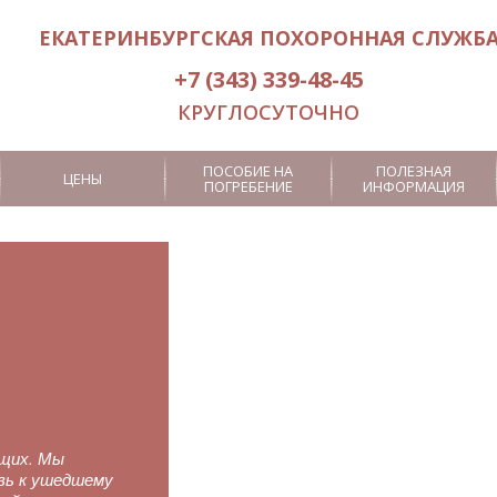
ЕКАТЕРИНБУРГСКАЯ ПОХОРОННАЯ СЛУЖБ
+7 (343) 339-48-45
КРУГЛОСУТОЧНО
ПОСОБИЕ НА
ПОЛЕЗНАЯ
ЦЕНЫ
ПОГРЕБЕНИЕ
ИНФОРМАЦИЯ
Услуги носильщиков гроба
Кремация
Заказ похоронного
Посмертная
оркестра
йстера
Заказ ритуального лифта
Дополнительные
услуги
ущих. Мы
вь к ушедшему
Эксгумация