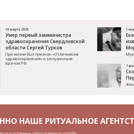
10 марта 2025
1 ма
Умер первый замминистра
Ек
здравоохранения Свердловской
из
области Сергей Турков
Мо
При жизни был признан «Отличником
Муж
здравоохранения» и заслуженным
врачом РФ.
7 фе
Ск
Пе
Жен
ННО НАШЕ РИТУАЛЬНОЕ АГЕНТС
сса и рутинных забот в минуты скорби.