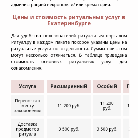
администрацией некрополя и/ или крематория.
Цены и стоимость ритуальных услуг в
Екатеринбурге
Для удобства пользователей ритуальным порталом
Ритуал.ру в каждом пакете похорон указаны цены на
ритуальные услуги по отдельности. Суммы при этом
могут несколько отличаться. В таблице приведена
стоимость основных ритуальных услуг для
ознакомления.
Услуга
Расширенный
Особый
Пре
Перевозка к
11 200
месту
11 200 руб.
14 00
руб.
захоронения
Доставка
предметов
3 500 руб.
3 500 руб.
3 50
ритуала