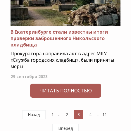
В Екатеринбурге стали известны итоги
проверки заброшенного Никольского
кладбища
Прокуратора направила акт в адрес МКУ
«Служба городских кладбищ», были приняты
меры
29 сентября 2023
ЧИТАТЬ ПОЛНОСТЬЮ
Назад
1
...
2
3
4
...
11
Вперед