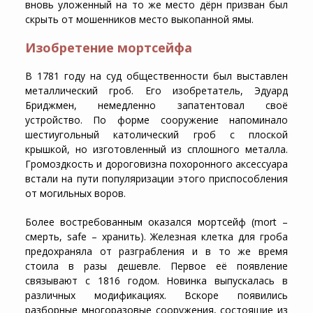
вновь уложенный на то же место дёрн призван был
скрыть от мошенников место выкопанной ямы.
Изобретение мортсейфа
В 1781 году на суд общественности был выставлен
металлический гроб. Его изобретатель, Эдуард
Бриджмен, немедленно запатентовал своё
устройство. По форме сооружение напоминало
шестиугольный католический гроб с плоской
крышкой, но изготовленный из сплошного металла.
Громоздкость и дороговизна похоронного аксессуара
встали на пути популяризации этого приспособления
от могильных воров.
Более востребованным оказался мортсейф (mort –
смерть, safe – хранить). Железная клетка для гроба
предохраняла от разграбления и в то же время
стоила в разы дешевле. Первое её появление
связывают с 1816 годом. Новинка выпускалась в
различных модификациях. Вскоре появились
разборные многоразовые сооружения, состоящие из