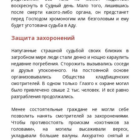
воскреснуть в Судный день. Мало того, лишившись
после смерти какого-либо органа, он предстанет
перед Господом хромоногим или безголовым и ему
будет уготована судьба в Аду.
Защита захоронений
Напуганные страшной судьбой своих близких в
загробном мире люди стали денно и нощно караулить
недавние погребения. Сторожить вызывались соседи
и друзья упокоенного. На постоянной основе
организовывались Общества кладбищенских
смотрителей. В одном только Глазго к охране могил
было привлечено свыше 2 тыс. человек. И всё равно
разграбления продолжались.
Менее состоятельные граждане не могли себе
позволить нанять смотрителей за захоронениями.
Чтобы противостоять проискам «охотников за
головами», на могилы высаживали вереск,
укладывали большие валуны. Аккуратно снятый и