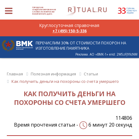
ГОРОДСКАЯ
СПЕЦИАЛИЗИРОВАННАЯ
СЛУЖБА ПО ВОПРОСАМ
ПОХОРОННОГО ДЕЛА
Круглосуточная справочная
+7 (495) 150-5-336
ПЕРЕЧИСЛИМ 30% ОТ СТОИМОСТИ ПОХОРОН НА
ИЗГОТОВЛЕНИЕ ПАМЯТНИКА
Реклама. АО «ВМК-1» erid: 2W5zFJYXcNM
Главная
Полезная информация
Статьи
Как получить деньги на похороны со счета умершего
КАК ПОЛУЧИТЬ ДЕНЬГИ НА
ПОХОРОНЫ СО СЧЕТА УМЕРШЕГО
114806
Время прочтения статьи -
6 минут 20 секунд