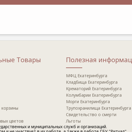
ьные Товары
Полезная информац
МФЦ Екатеринбурга
Кладбища Екатеринбурга
Крематорий Екатеринбурга
Колумбарии Екатеринбурга
Морги Екатеринбурга
 корзины
Трупохранилища Екатеринбурга
Свидетельство о смерти
ивых цветов
Льготы
дарственных и муниципальных служб и организаций.
 и не участвует в их работе, а также в работе ГБУ "Ритуал".