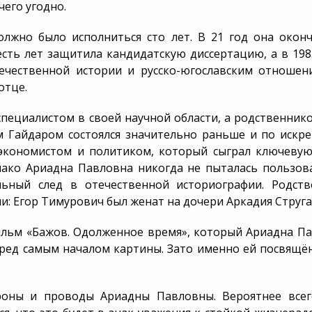
чего угодно.
Перезахоронение
лжно было исполниться сто лет. В 21 год она оконч
есть лет защитила кандидатскую диссертацию, а в 19
чественной истории и русско-югославским отношени
отце.
специалистом в своей научной области, а родственнико
Гайдаром состоялся значительно раньше и по искре
экономистом и политиком, который сыграл ключевую
днако Ариадна Павловна никогда не пыталась пользов
ельный след в отечественной историографии. Родст
ии: Егор Тимурович был женат на дочери Аркадия Струг
льм «Бажов. Одолженное время», который Ариадна Пав
еред самым началом картины. Зато именно ей посвящё
ороны и проводы Ариадны Павловны. Вероятнее всег