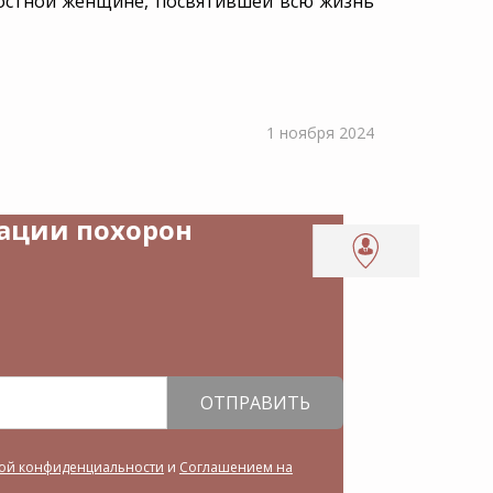
адостной женщине, посвятившей всю жизнь
1 ноября 2024
зации похорон
ОТПРАВИТЬ
ой конфиденциальности
и
Соглашением на