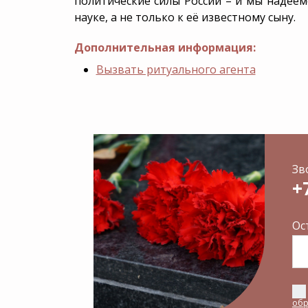
политические силы России – и мы надеем
науке, а не только к её известному сыну.
Дополнительная информация:
Вызвать ритуального агента
Зв
+
Ос
обр