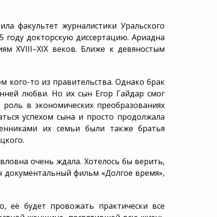
человек?
МФЦ
Схемы обмана
МКУ «Служба городских
ила факультет журналистики Уральского
кладбищ»
Статьи
85 году докторскую диссертацию. Ариадна
Калькулятор поминок
ям XVIII–XIX веков. Ближе к девяностым
м кого-то из правительства. Однако брак
нней любви. Но их сын Егор Гайдар смог
 роль в экономических преобразованиях
аться успехом сына и просто продолжала
венниками их семьи были также братья
ацкого.
ловна очень ждала. Хотелось бы верить,
н документальный фильм «Долгое время»,
о, её будет провожать практически все