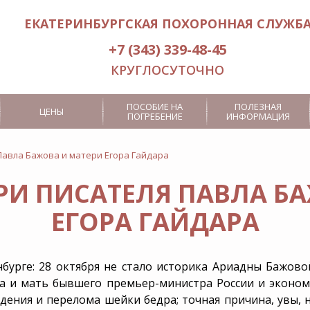
ЕКАТЕРИНБУРГСКАЯ ПОХОРОННАЯ СЛУЖБ
+7 (343) 339-48-45
КРУГЛОСУТОЧНО
ПОСОБИЕ НА
ПОЛЕЗНАЯ
ЦЕНЫ
ПОГРЕБЕНИЕ
ИНФОРМАЦИЯ
Павла Бажова и матери Егора Гайдара
РИ ПИСАТЕЛЯ ПАВЛА Б
Услуги носильщиков гроба
Кремация
ЕГОРА ГАЙДАРА
Заказ похоронного
Посмертная
оркестра
йстера
Заказ ритуального лифта
нбурге: 28 октября не стало историка Ариадны Бажов
Дополнительные
а и мать бывшего премьер-министра России и экономи
услуги
ения и перелома шейки бедра; точная причина, увы, не
Эксгумация