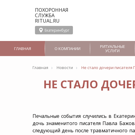
ПОХОРОННАЯ
СЛУЖБА
RITUAL.RU
Екатеринбург
РИТУАЛЬНЫЕ
ГЛАВНАЯ
О КОМПАНИИ
УСЛУГИ
›
›
Главная
Новости
Не стало дочери писателя 
О службе Ritual.ru
Организация
Новости
в Екатеринбурге
похорон
НЕ СТАЛО ДОЧЕ
Отзывы
СМИ о Ritual.ru в
Вызов ритуального
Панихида
Екатеринбурге
агента
Отпевание
Перевозка тела в морг
Услуги церемониме
Бальзамирование
Группа компаний
Печальные события случились в Екатери
Груз 200
Дезинфекция
дочь знаменитого писателя Павла Бажов
следующий день после травматичного пад
Аренда Катафалка
VIP-похороны